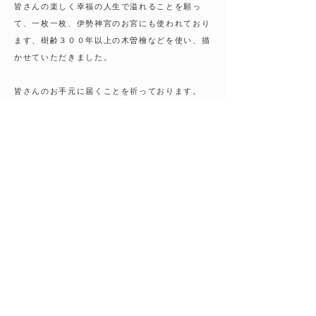
皆さんの楽しく幸福の人生で溢れることを願っ
て、一枚一枚、伊勢神宮のお宮にも使われており
ます、樹齢３００年以上の木曽檜などを使い、描
かせていただきました。
皆さんのお手元に届くことを祈っております。
購入はこちらから（Amazon）
購入はこちらから（楽天ブックス）
〈 前の記事
次の記事 〉
HIMARU
NAGASAKI
blog